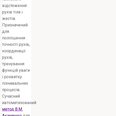
відстеження
рухів тіла і
жестів.
Призначений
для
поліпшення
точності рухів,
координації
рухів,
тренування
функцій уваги
і розвитку
пізнавальних
процесів.
Сучасний
автоматизований
метод В.М.
Акименко
для