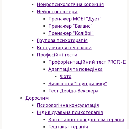
Нейропсихологічна корекція
Нейротренажери
Тренажер МОБІ "Дует"
Тренажер "Баланс"
Тренажер "Колібрі"
Групова психотерапія
Консультація невролога
Професійні тести
Профорієнтаційний тест PROFI-II
Адаптація та поведінка
Фото
Виявлення "Груп ризику"
Тест Девіда-Векслера
Дорослим
Психологічна консультація
Індивідуальна психотерапія
Когнітивно-поведінкова терапія
Гештальт терапія