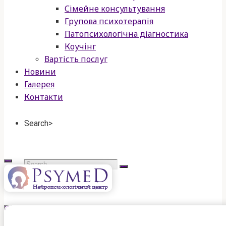
Сімейне консультування
Групова психотерапія
Патопсихологічна діагностика
Коучінг
Вартість послуг
Новини
Галерея
Контакти
Search>
Search
for:
psymed
нейропсихологічний