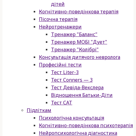
дітей
Когнітивно-поведінкова терапія
Пісочна терапія
Нейротренажери
Тренажер "Баланс"
Тренажер МОБІ "Дует"
Тренажер "Колібрі"
Консультація дитячого невролога
Професійні тести
Тест Liter-3
Тест Conners — 3
Тест Девіда-Векслера
Відношення Батьки-Діти
Тест САТ
Підліткам
Психологічна консультація
Когнітивно-поведінкова психотерапія
Нейропсихологічна діагностика