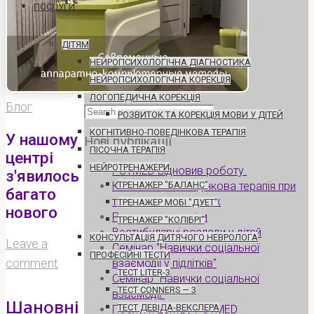
ПОСЛУГИ
ДІТЯМ
НЕЙРОПСИХОЛОГІЧНА ДІАГНОСТИКА
НЕЙРОПСИХОЛОГІЧНА КОРЕКЦІЯ
ЛОГОПЕДИЧНА КОРЕКЦІЯ
Блог
Search
РОЗВИТОК ТА КОРЕКЦІЯ МОВИ У ДІТЕЙ
for:
КОГНІТИВНО-ПОВЕДІНКОВА ТЕРАПІЯ
У нашому
Нові публікації
ПІСОЧНА ТЕРАПІЯ
центрі
НЕЙРОТРЕНАЖЕРИ
PSYMED відновив роботу.
з'явилось
Когнітивно-поведінкова терапія при
ТРЕНАЖЕР "БАЛАНС"
багато
тревожних розладах
ТРЕНАЖЕР МОБІ "ДУЕТ"
нового
Розлучення та діти
ТРЕНАЖЕР "КОЛІБРІ"
Вестибулярні розлади у дітей
КОНСУЛЬТАЦІЯ ДИТЯЧОГО НЕВРОЛОГА
Leave a
Семінар "Навички соціальної
ПРОФЕСІЙНІ ТЕСТИ
взаємодії у підлітків"
comment
ТЕСТ LITER-3
Семінар "Навички соціальної
ТЕСТ CONNERS — 3
взаємодії"
Шановні
ТЕСТ ДЕВІДА-ВЕКСЛЕРА
Послуги центру PSYMED