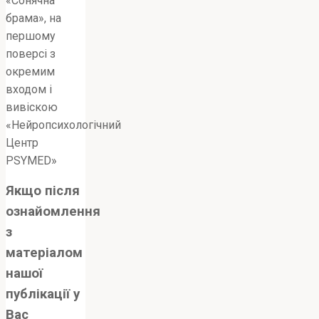
«Сонячна
брама», на
першому
поверсі з
окремим
входом і
вивіскою
«Нейропсихологічний
Центр
PSYMED»
Якщо після
ознайомлення
з
матеріалом
нашої
публікації у
Вас