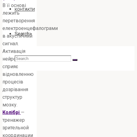
В її основі
КОНТАКТИ
лежить
перетворення
електроенцефалограми
Search>
в акустичний
сигнал.
Активація
Search
нейропластичності
сприяє
відновленню
процесів
for:
дозрівання
структур
мозку.
Колібрі
—
тренажер
зрительной
координации