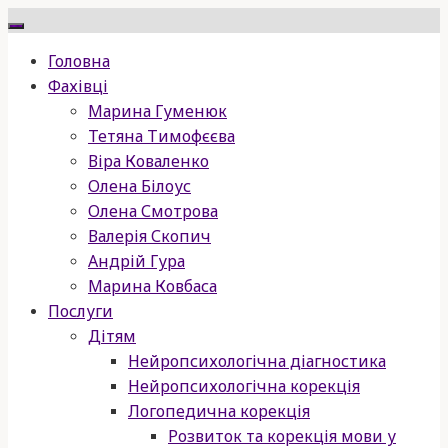
Skip
to
Головна
content
Фахівці
Марина Гуменюк
Тетяна Тимофєєва
Віра Коваленко
Олена Білоус
Олена Смотрова
Валерія Скопич
Андрій Гура
Марина Ковбаса
Послуги
Дітям
Нейропсихологічна діагностика
Нейропсихологічна корекція
Логопедична корекція
Розвиток та корекція мови у