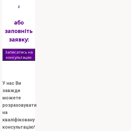
.
або
заповніть
заявку:
Записатись на
консультацію
[
У нас Ви
завжди
можете
розраховувати
на
кваліфіковану
консультацію!