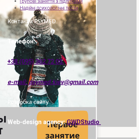
Групові заняття з підлітками
Надійні психологічні тести
Контакти PSYMED
Телефон:
+38 (095) 362 72 05.
e-mail: psymed.kiev@gmail.com
Розробка сайту
Web-design agency:
GWDStudio