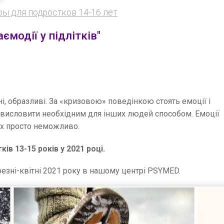
ы для подростков 14-16 лет
ємодії у підлітків"
ьні, образливі. За «кризовою» поведінкою стоять емоції і
 ні висловити необхідним для інших людей способом. Емоції
 їх просто неможливо.
ів 13-15 років у 2021 році.
езні-квітні 2021 року в нашому центрі PSYMED.