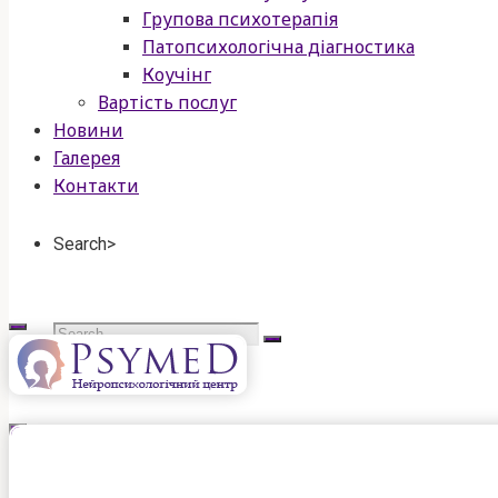
Групова психотерапія
Патопсихологічна діагностика
Коучінг
Вартість послуг
Новини
Галерея
Контакти
Search>
Search
for:
psymed
нейропсихологічний
центр