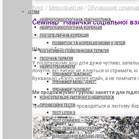
Блог
/
Мероприятия
/
Обучающие семинар
ДІТЯМ
НЕЙРОПСИХОЛОГІЧНА ДІАГНОСТИКА
Семінар "Навички соціальної вза
НЕЙРОПСИХОЛОГІЧНА КОРЕКЦІЯ
ЛОГОПЕДИЧНА КОРЕКЦІЯ
Leave a comment
РОЗВИТОК ТА КОРЕКЦІЯ МОВИ У ДІТЕЙ
Шановні батьки!
КОГНІТИВНО-ПОВЕДІНКОВА ТЕРАПІЯ
ПІСОЧНА ТЕРАПІЯ
У підлітковому віці діти дуже чутливі, запал
НЕЙРОТРЕНАЖЕРИ
почуття, які дитині не вдається ні стримати,
ТРЕНАЖЕР "БАЛАНС"
буквально «б'ють через край», а не помічати
ТРЕНАЖЕР МОБІ "ДУЕТ"
ТРЕНАЖЕР "КОЛІБРІ"
Ми продовжуємо групові заняття для підлітк
КОНСУЛЬТАЦІЯ ДИТЯЧОГО НЕВРОЛОГА
ПРОФЕСІЙНІ ТЕСТИ
Тренінги-семінари проводяться в лютому-бер
ТЕСТ LITER-3
ТЕСТ CONNERS — 3
ТЕСТ ДЕВІДА-ВЕКСЛЕРА
ВІДНОШЕННЯ БАТЬКИ-ДІТИ