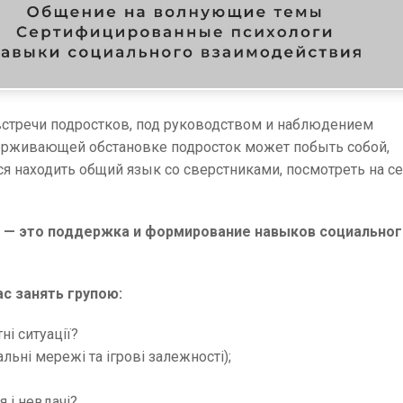
встречи подростков, под руководством и наблюдением
держивающей обстановке подросток может побыть собой,
я находить общий язык со сверстниками, посмотреть на с
ы — это поддержка и формирование навыков социально
ас занять групою:
і ситуації?
льні мережі та ігрові залежності);
 і невдачі?