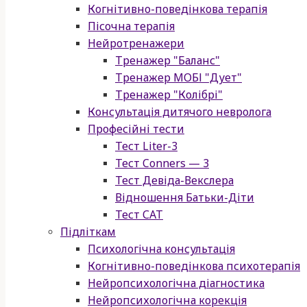
Когнітивно-поведінкова терапія
Пісочна терапія
Нейротренажери
Тренажер "Баланс"
Тренажер МОБІ "Дует"
Тренажер "Колібрі"
Консультація дитячого невролога
Професійні тести
Тест Liter-3
Тест Conners — 3
Тест Девіда-Векслера
Відношення Батьки-Діти
Тест САТ
Підліткам
Психологічна консультація
Когнітивно-поведінкова психотерапія
Нейропсихологічна діагностика
Нейропсихологічна корекція