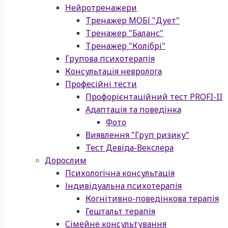
Нейротренажери
Тренажер МОБІ "Дует"
Тренажер "Баланс"
Тренажер "Колібрі"
Групова психотерапія
Консультація невролога
Професійні тести
Профорієнтаційний тест PROFI-II
Адаптація та поведінка
Фото
Виявлення "Груп ризику"
Тест Девіда-Векслера
Дорослим
Психологічна консультація
Індивідуальна психотерапія
Когнітивно-поведінкова терапія
Гештальт терапія
Сімейне консультування