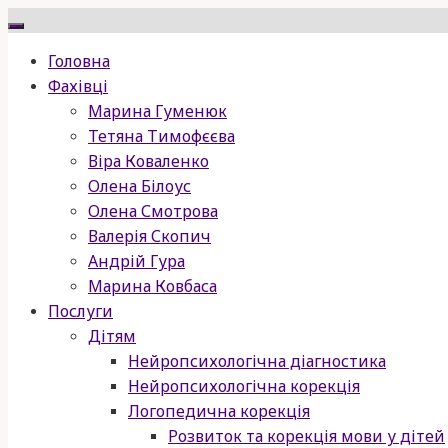
Skip
to
Головна
content
Фахівці
Марина Гуменюк
Тетяна Тимофєєва
Віра Коваленко
Олена Білоус
Олена Смотрова
Валерія Скопич
Андрій Гура
Марина Ковбаса
Послуги
Дітям
Нейропсихологічна діагностика
Нейропсихологічна корекція
Логопедична корекція
Розвиток та корекція мови у дітей