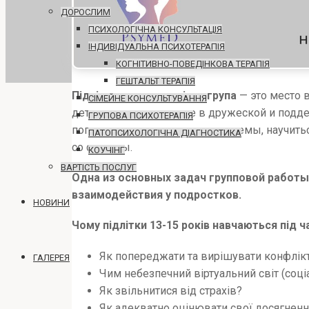
ДОРОСЛИМ
ПСИХОЛОГІЧНА КОНСУЛЬТАЦІЯ
ІНДИВІДУАЛЬНА ПСИХОТЕРАПІЯ
КОГНІТИВНО-ПОВЕДІНКОВА ТЕРАПІЯ
ГЕШТАЛЬТ ТЕРАПІЯ
Підліткова психологічна група
— это место 
СІМЕЙНЕ КОНСУЛЬТУВАННЯ
детского психолога, где в дружеской и под
ГРУПОВА ПСИХОТЕРАПІЯ
поговорить на волнующие его темы, научитьс
ПАТОПСИХОЛОГІЧНА ДІАГНОСТИКА
со стороны.
КОУЧІНГ
ВАРТІСТЬ ПОСЛУГ
Одна из основных задач групповой работ
взаимодействия у подростков.
НОВИНИ
Чому підлітки 13-15 років навчаються під ч
Як попереджати та вирішувати конфліктн
ГАЛЕРЕЯ
Чим небезпечний віртуальний світ (соціа
Як звільнитися від страхів?
Як адекватно оцінювати свої досягнення