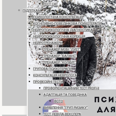
ТЕСТ САТ
ПІДЛІТКАМ
ПСИХОЛОГІЧНА КОНСУЛЬТАЦІЯ
КОГНІТИВНО-ПОВЕДІНКОВА ПСИХОТЕРАПІЯ
НЕЙРОПСИХОЛОГІЧНА ДІАГНОСТИКА
НЕЙРОПСИХОЛОГІЧНА КОРЕКЦІЯ
НЕЙРОТРЕНАЖЕРИ
ТРЕНАЖЕР МОБІ "ДУЕТ"
ТРЕНАЖЕР "БАЛАНС"
ТРЕНАЖЕР "КОЛІБРІ"
ГРУПОВА ПСИХОТЕРАПІЯ
КОНСУЛЬТАЦІЯ НЕВРОЛОГА
ПРОФЕСІЙНІ ТЕСТИ
ПРОФОРІЄНТАЦІЙНИЙ ТЕСТ PROFI-II
АДАПТАЦІЯ ТА ПОВЕДІНКА
ФОТО
ВИЯВЛЕННЯ "ГРУП РИЗИКУ"
ТЕСТ ДЕВІДА-ВЕКСЛЕРА