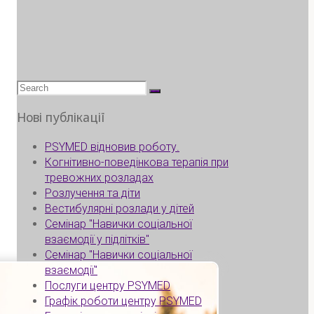
Search
for:
Нові публікації
PSYMED відновив роботу.
Когнітивно-поведінкова терапія при
тревожних розладах
Розлучення та діти
Вестибулярні розлади у дітей
Семінар "Навички соціальної
взаємодії у підлітків"
Семінар "Навички соціальної
взаємодії"
Послуги центру PSYMED
Графік роботи центру PSYMED