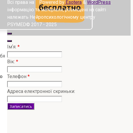
Всі права на
Powered by
Esotera
&
WordPress
.
інформацію та матеріали, розміщені на сайті
належать Нейропсихологічному центру
PSYMED© 2017 - 2025
Імʼя:
*
ебя
Вік:
*
Телефон
*
го
Адреса електронної скриньки: