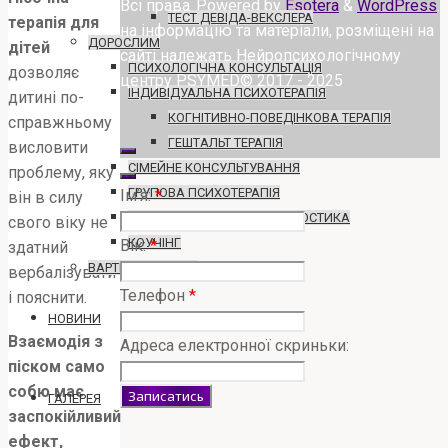
Всі права
Powered by
Esotera
&
WordPress
.
ТЕСТ ДЕВІДА-ВЕКСЛЕРА
терапія для
на інформацію та матеріали, розміщені на
ДОРОСЛИМ
дітей
сайті належать Нейропсихологічному
ПСИХОЛОГІЧНА КОНСУЛЬТАЦІЯ
дозволяє
центру PSYMED© 2017 - 2025
ІНДИВІДУАЛЬНА ПСИХОТЕРАПІЯ
дитині по-
КОГНІТИВНО-ПОВЕДІНКОВА ТЕРАПІЯ
справжньому
ГЕШТАЛЬТ ТЕРАПІЯ
висловити
СІМЕЙНЕ КОНСУЛЬТУВАННЯ
проблему, яку
ГРУПОВА ПСИХОТЕРАПІЯ
Імʼя:
*
він в силу
ПАТОПСИХОЛОГІЧНА ДІАГНОСТИКА
свого віку не
КОУЧІНГ
Вік:
*
здатний
ВАРТІСТЬ ПОСЛУГ
вербалізувати
Телефон
*
і пояснити.
НОВИНИ
Взаємодія з
Адреса електронної скриньки:
піском само
собю має
ГАЛЕРЕЯ
заспокійливий
ефект,