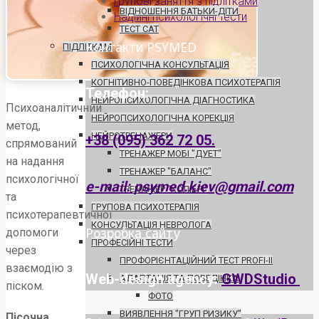
Групові заняття з підлітками
ВІДНОШЕННЯ БАТЬКИ-ДІТИ
Надійні психологічні тести
ТЕСТ САТ
Контакти PSYMED
ПІДЛІТКАМ
ПСИХОЛОГІЧНА КОНСУЛЬТАЦІЯ
КОГНІТИВНО-ПОВЕДІНКОВА ПСИХОТЕРАПІЯ
Телефон:
НЕЙРОПСИХОЛОГІЧНА ДІАГНОСТИКА
Психоаналітичний
НЕЙРОПСИХОЛОГІЧНА КОРЕКЦІЯ
метод,
НЕЙРОТРЕНАЖЕРИ
+38 (095) 362 72 05.
спрямований
ТРЕНАЖЕР МОБІ "ДУЕТ"
на надання
ТРЕНАЖЕР "БАЛАНС"
психологічної
e-mail: psymed.kiev@gmail.com
ТРЕНАЖЕР "КОЛІБРІ"
та
ГРУПОВА ПСИХОТЕРАПІЯ
психотерапевтичної
КОНСУЛЬТАЦІЯ НЕВРОЛОГА
Розробка сайту
допомоги
ПРОФЕСІЙНІ ТЕСТИ
через
ПРОФОРІЄНТАЦІЙНИЙ ТЕСТ PROFI-II
взаємодію з
Web-design agency:
GWDStudio
АДАПТАЦІЯ ТА ПОВЕДІНКА
піском.
ФОТО
ВИЯВЛЕННЯ "ГРУП РИЗИКУ"
Пісочна