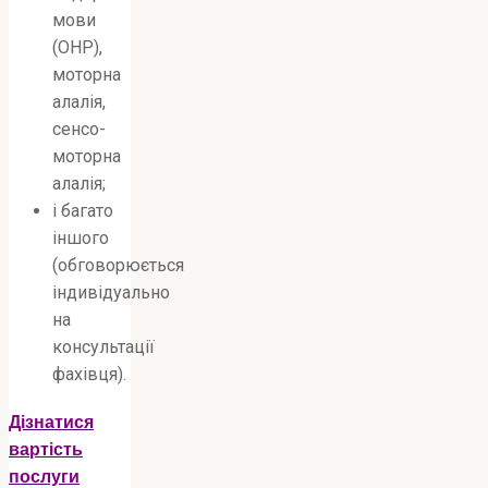
мови
(ОНР),
моторна
алалія,
сенсо-
моторна
алалія;
і багато
іншого
(обговорюється
індивідуально
на
консультації
фахівця).
Дізнатися
вартість
послуги