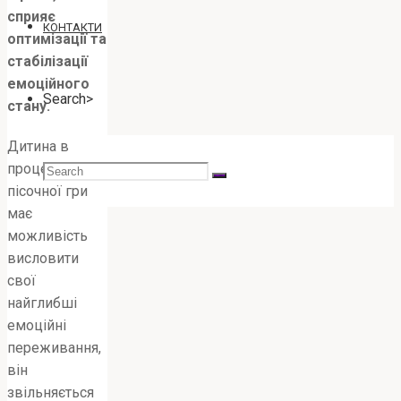
сприяє
КОНТАКТИ
оптимізації та
стабілізації
емоційного
Search>
стану.
Дитина в
процесі
Search
пісочної гри
має
можливість
for:
висловити
свої
найглибші
емоційні
переживання,
він
звільняється