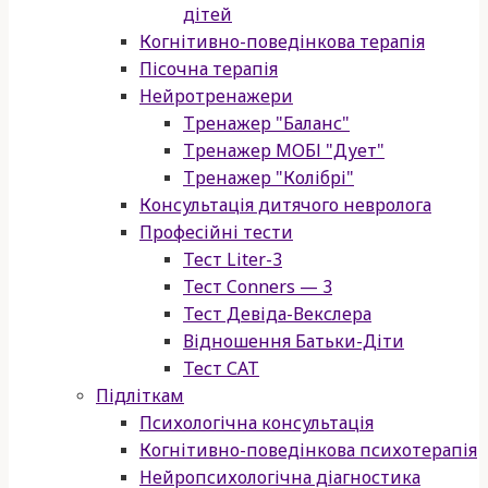
дітей
Когнітивно-поведінкова терапія
Пісочна терапія
Нейротренажери
Тренажер "Баланс"
Тренажер МОБІ "Дует"
Тренажер "Колібрі"
Консультація дитячого невролога
Професійні тести
Тест Liter-3
Тест Conners — 3
Тест Девіда-Векслера
Відношення Батьки-Діти
Тест САТ
Підліткам
Психологічна консультація
Когнітивно-поведінкова психотерапія
Нейропсихологічна діагностика