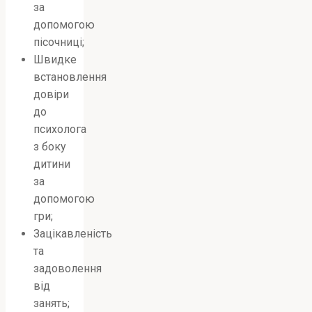
за
допомогою
пісочниці;
Швидке
встановлення
довіри
до
психолога
з боку
дитини
за
допомогою
гри;
Зацікавленість
та
задоволення
від
занять;