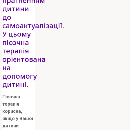
прагненням
дитини
до
самоактуалізації.
У цьому
пісочна
терапія
орієнтована
на
допомогу
дитині.
Пісочна
терапія
корисна,
якщо у Вашої
дитини: