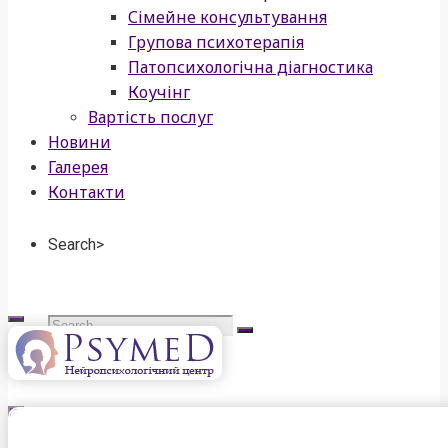
Сімейне консультування
Групова психотерапія
Патопсихологічна діагностика
Коучінг
Вартість послуг
Новини
Галерея
Контакти
Search>
Search
for:
psymed
нейропсихологічний