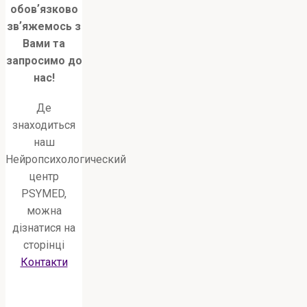
обовʼязково
звʼяжемось з
Вами та
запросимо до
нас!
Де
знаходиться
наш
Нейропсихологический
центр
PSYMED,
можна
дізнатися на
сторінці
Контакти