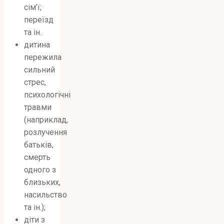
сім’ї;
переїзд
та ін.
дитина
пережила
сильний
стрес,
психологічні
травми
(наприклад,
розлучення
батьків,
смерть
одного з
близьких,
насильство
та ін.);
діти з