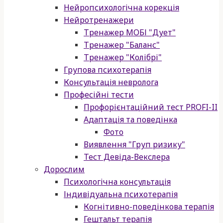
Нейропсихологічна корекція
Нейротренажери
Тренажер МОБІ "Дует"
Тренажер "Баланс"
Тренажер "Колібрі"
Групова психотерапія
Консультація невролога
Професійні тести
Профорієнтаційний тест PROFI-II
Адаптація та поведінка
Фото
Виявлення "Груп ризику"
Тест Девіда-Векслера
Дорослим
Психологічна консультація
Індивідуальна психотерапія
Когнітивно-поведінкова терапія
Гештальт терапія