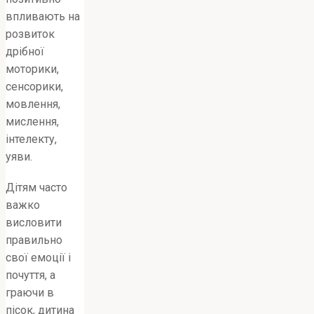
впливають на
розвиток
дрібної
моторики,
сенсорики,
мовлення,
мислення,
інтелекту,
уяви.
Дітям часто
важко
висловити
правильно
свої емоції і
почуття, а
граючи в
пісок, дитина