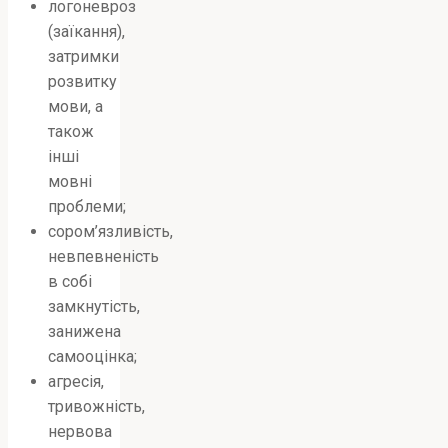
логоневроз
(заїкання),
затримки
розвитку
мови, а
також
інші
мовні
проблеми;
сором’язливість,
невпевненість
в собі
замкнутість,
занижена
самооцінка;
агресія,
тривожність,
нервова