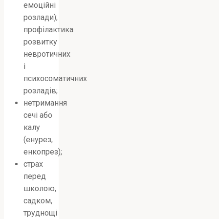
емоційні
розлади);
профілактика
розвитку
невротичних
і
психосоматичних
розладів;
нетримання
сечі або
калу
(енурез,
енкопрез);
страх
перед
школою,
садком,
труднощі