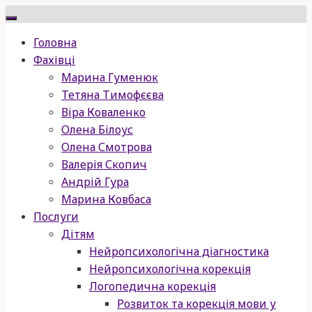
Skip
to
Головна
content
Фахівці
Марина Гуменюк
Тетяна Тимофєєва
Віра Коваленко
Олена Білоус
Олена Смотрова
Валерія Скопич
Андрій Гура
Марина Ковбаса
Послуги
Дітям
Нейропсихологічна діагностика
Нейропсихологічна корекція
Логопедична корекція
Розвиток та корекція мови у