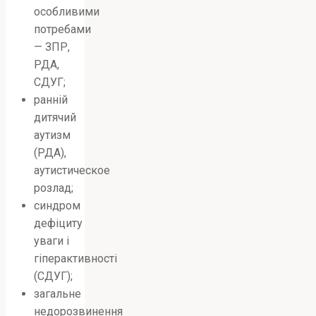
особливими
потребами
— ЗПР,
РДА,
СДУГ;
ранній
дитячий
аутизм
(РДА),
аутистическое
розлад;
синдром
дефіциту
уваги і
гіперактивності
(СДУГ);
загальне
недорозвинення