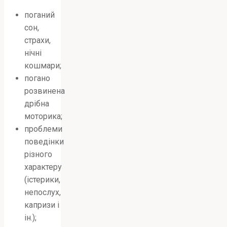
поганий
сон,
страхи,
нічні
кошмари;
погано
розвинена
дрібна
моторика;
проблеми
поведінки
різного
характеру
(істерики,
непослух,
капризи і
ін.);