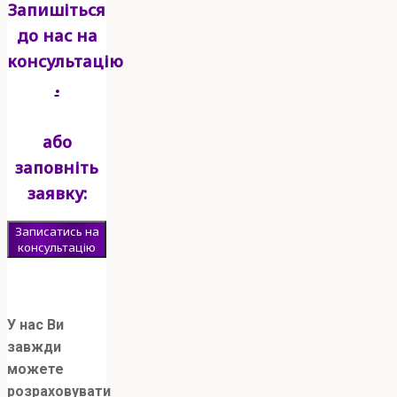
Запишіться
до нас на
консультацію
.
або
заповніть
заявку:
Записатись на
консультацію
[
У нас Ви
завжди
можете
розраховувати