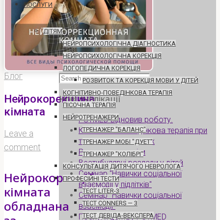
ПОСЛУГИ
ДІТЯМ
НЕЙРОПСИХОЛОГІЧНА ДІАГНОСТИКА
НЕЙРОПСИХОЛОГІЧНА КОРЕКЦІЯ
ЛОГОПЕДИЧНА КОРЕКЦІЯ
Блог
Search
РОЗВИТОК ТА КОРЕКЦІЯ МОВИ У ДІТЕЙ
for:
КОГНІТИВНО-ПОВЕДІНКОВА ТЕРАПІЯ
Нейрокорекційна
Нові публікації
ПІСОЧНА ТЕРАПІЯ
кімната
НЕЙРОТРЕНАЖЕРИ
PSYMED відновив роботу.
Когнітивно-поведінкова терапія при
ТРЕНАЖЕР "БАЛАНС"
Leave a
тревожних розладах
ТРЕНАЖЕР МОБІ "ДУЕТ"
comment
Розлучення та діти
ТРЕНАЖЕР "КОЛІБРІ"
Вестибулярні розлади у дітей
КОНСУЛЬТАЦІЯ ДИТЯЧОГО НЕВРОЛОГА
Семінар "Навички соціальної
Нейрокорекційна
ПРОФЕСІЙНІ ТЕСТИ
взаємодії у підлітків"
кімната
ТЕСТ LITER-3
Семінар "Навички соціальної
обладнана
ТЕСТ CONNERS — 3
взаємодії"
ТЕСТ ДЕВІДА-ВЕКСЛЕРА
Послуги центру PSYMED