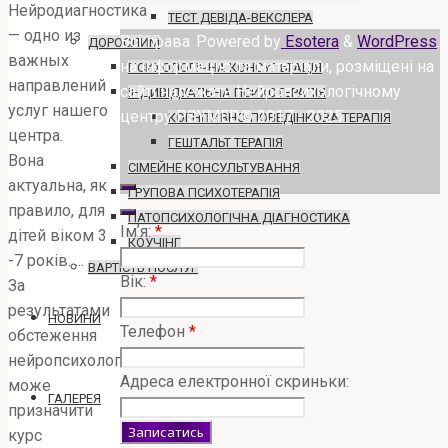
Нейродиагностика
ТЕСТ ДЕВІДА-ВЕКСЛЕРА
— одно из
Всі права
Powered by
Esotera
&
WordPress
.
ДОРОСЛИМ
важных
на інформацію та матеріали, розміщені на
ПСИХОЛОГІЧНА КОНСУЛЬТАЦІЯ
направлений
сайті належать Нейропсихологічному
ІНДИВІДУАЛЬНА ПСИХОТЕРАПІЯ
услуг нашего
центру PSYMED© 2017 - 2025
КОГНІТИВНО-ПОВЕДІНКОВА ТЕРАПІЯ
центра.
ГЕШТАЛЬТ ТЕРАПІЯ
Вона
СІМЕЙНЕ КОНСУЛЬТУВАННЯ
актуальна, як
ГРУПОВА ПСИХОТЕРАПІЯ
правило, для
ПАТОПСИХОЛОГІЧНА ДІАГНОСТИКА
Імʼя:
*
дітей віком 3
КОУЧІНГ
-7 років. ...
ВАРТІСТЬ ПОСЛУГ
Вік:
*
За
результатами
НОВИНИ
Телефон
*
обстеження
нейропсихолог
Адреса електронної скриньки:
може
ГАЛЕРЕЯ
призначити
курс