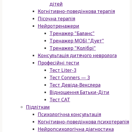
дітей
Когнітивно-поведінкова терапія
Пісочна терапія
Нейротренажери
Тренажер "Баланс"
Тренажер МОБІ "Дует"
Тренажер "Колібрі"
Консультація дитячого невролога
Професійні тести
Тест Liter-3
Тест Conners — 3
Тест Девіда-Векслера
Відношення Батьки-Діти
Тест САТ
Підліткам
Психологічна консультація
Когнітивно-поведінкова психотерапія
Нейропсихологічна діагностика