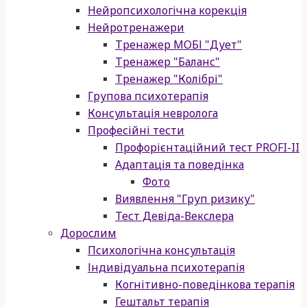
Нейропсихологічна корекція
Нейротренажери
Тренажер МОБІ "Дует"
Тренажер "Баланс"
Тренажер "Колібрі"
Групова психотерапія
Консультація невролога
Професійні тести
Профорієнтаційний тест PROFI-II
Адаптація та поведінка
Фото
Виявлення "Груп ризику"
Тест Девіда-Векслера
Дорослим
Психологічна консультація
Індивідуальна психотерапія
Когнітивно-поведінкова терапія
Гештальт терапія