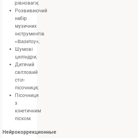
рівноваги;
Розвиваючий
набір
музичних
інструментів
«ibasetoy»;
Шумові
циліндри;
Дитячий
світловий
стіл-
пісочниця;
Пісочниця
з
кінетичним
піском.
Нейрокоррекционные