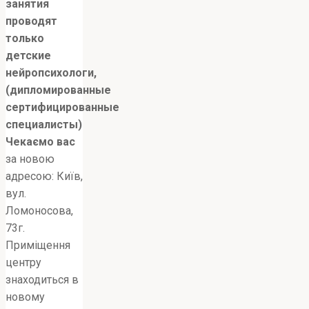
занятия
проводят
только
детские
нейропсихологи,
(дипломированные
сертифицированные
специалисты)
Чекаємо вас
за новою
адресою: Київ,
вул.
Ломоносова,
73г.
Приміщення
центру
знаходиться в
новому