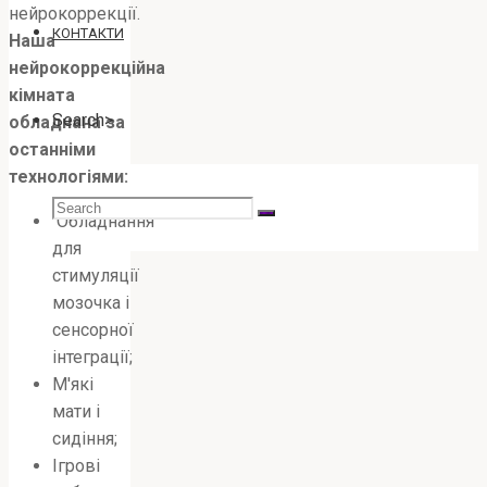
нейрокоррекції.
КОНТАКТИ
Наша
нейрокоррекційна
кімната
Search>
обладнана за
останніми
технологіями:
Search
Обладнання
для
стимуляції
for:
мозочка і
сенсорної
інтеграції;
М'які
мати і
сидіння;
Ігрові