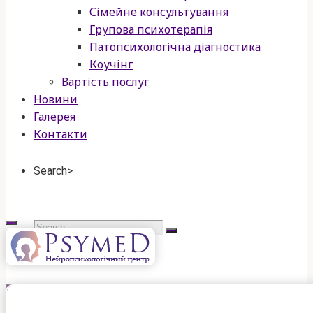
Сімейне консультування
Групова психотерапія
Патопсихологічна діагностика
Коучінг
Вартість послуг
Новини
Галерея
Контакти
Search>
Search
for:
psymed
нейропсихологічний