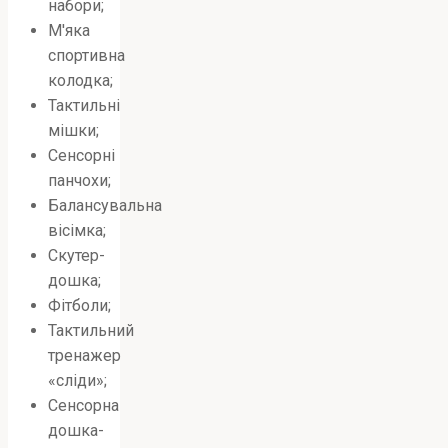
набори;
М'яка
спортивна
колодка;
Тактильні
мішки;
Сенсорні
панчохи;
Балансувальна
вісімка;
Скутер-
дошка;
Фітболи;
Тактильний
тренажер
«сліди»;
Сенсорна
дошка-