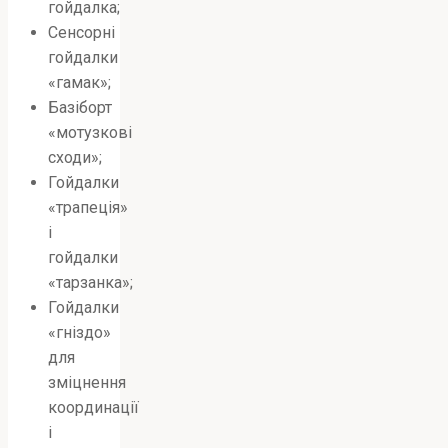
гойдалка;
Сенсорні
гойдалки
«гамак»;
Базіборт
«мотузкові
сходи»;
Гойдалки
«трапеція»
і
гойдалки
«тарзанка»;
Гойдалки
«гніздо»
для
зміцнення
координації
і