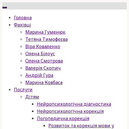
Skip
to
Головна
content
Фахівці
Марина Гуменюк
Тетяна Тимофєєва
Віра Коваленко
Олена Білоус
Олена Смотрова
Валерія Скопич
Андрій Гура
Марина Ковбаса
Послуги
Дітям
Нейропсихологічна діагностика
Нейропсихологічна корекція
Логопедична корекція
Розвиток та корекція мови у