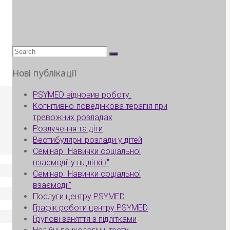
Search
for:
Нові публікації
PSYMED відновив роботу.
Когнітивно-поведінкова терапія при
тревожних розладах
Розлучення та діти
Вестибулярні розлади у дітей
Семінар "Навички соціальної
взаємодії у підлітків"
Семінар "Навички соціальної
взаємодії"
Послуги центру PSYMED
Графік роботи центру PSYMED
Групові заняття з підлітками