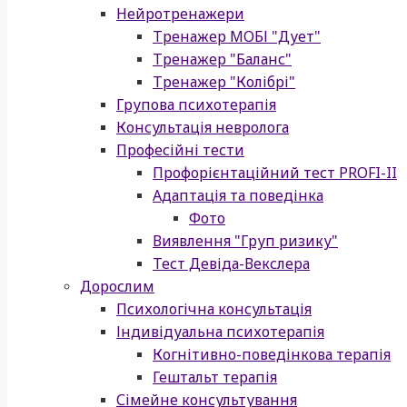
Нейротренажери
Тренажер МОБІ "Дует"
Тренажер "Баланс"
Тренажер "Колібрі"
Групова психотерапія
Консультація невролога
Професійні тести
Профорієнтаційний тест PROFI-II
Адаптація та поведінка
Фото
Виявлення "Груп ризику"
Тест Девіда-Векслера
Дорослим
Психологічна консультація
Індивідуальна психотерапія
Когнітивно-поведінкова терапія
Гештальт терапія
Сімейне консультування