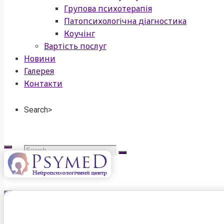
Групова психотерапія
Патопсихологічна діагностика
Коучінг
Вартість послуг
Новини
Галерея
Контакти
Search>
Search
for:
psymed
нейропсихологічний
центр