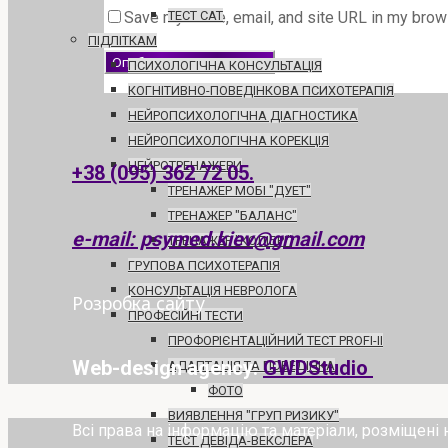
Save my name, email, and site URL in my brows
ТЕСТ САТ
ПІДЛІТКАМ
ПСИХОЛОГІЧНА КОНСУЛЬТАЦІЯ
КОГНІТИВНО-ПОВЕДІНКОВА ПСИХОТЕРАПІЯ
НЕЙРОПСИХОЛОГІЧНА ДІАГНОСТИКА
НЕЙРОПСИХОЛОГІЧНА КОРЕКЦІЯ
НЕЙРОТРЕНАЖЕРИ
+38 (095) 362 72 05.
ТРЕНАЖЕР МОБІ "ДУЕТ"
ТРЕНАЖЕР "БАЛАНС"
e-mail: psymed.kiev@gmail.com
ТРЕНАЖЕР "КОЛІБРІ"
ГРУПОВА ПСИХОТЕРАПІЯ
КОНСУЛЬТАЦІЯ НЕВРОЛОГА
Розробка сайту
ПРОФЕСІЙНІ ТЕСТИ
ПРОФОРІЄНТАЦІЙНИЙ ТЕСТ PROFI-II
Web-design agency:
GWDStudio
АДАПТАЦІЯ ТА ПОВЕДІНКА
ФОТО
ВИЯВЛЕННЯ "ГРУП РИЗИКУ"
Всі права на інформацію та матеріали, розміщен
ТЕСТ ДЕВІДА-ВЕКСЛЕРА