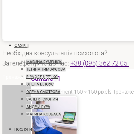
на
голосіїво
ГОЛОВНА
ФАХІВЦІ
Необхідна консультація психолога?
Зателефонуйте до нас:
МАРИНА ГУМЕНЮК
+38 (095) 362 72 05.
ТЕТЯНА ТИМОФЄЄВА
Тренажёр «Колибри»
баланс_1
ВІРА КОВАЛЕНКО
ОЛЕНА БІЛОУС
Full
Leave a comment
150 × 150
pixels
Тренажё
ОЛЕНА СМОТРОВА
ВАЛЕРІЯ СКОПИЧ
size
АНДРІЙ ГУРА
МАРИНА КОВБАСА
ПОСЛУГИ