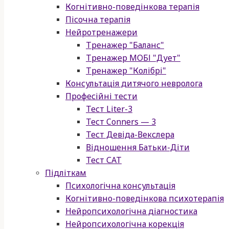
Когнітивно-поведінкова терапія
Пісочна терапія
Нейротренажери
Тренажер "Баланс"
Тренажер МОБІ "Дует"
Тренажер "Колібрі"
Консультація дитячого невролога
Професійні тести
Тест Liter-3
Тест Conners — 3
Тест Девіда-Векслера
Відношення Батьки-Діти
Тест САТ
Підліткам
Психологічна консультація
Когнітивно-поведінкова психотерапія
Нейропсихологічна діагностика
Нейропсихологічна корекція