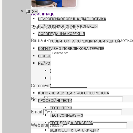
ДІТЯМ
Next image
НЕЙРОПСИХОЛОГІЧНА ДІАГНОСТИКА
Залишити відповідь
НЕЙРОПСИХОЛОГІЧНА КОРЕКЦІЯ
ЛОГОПЕДИЧНА КОРЕКЦІЯ
Ваша e-mail адреса не оприлюднюватиметься
РОЗВИТОК ТА КОРЕКЦІЯ МОВИ У ДІТЕЙ
КОГНІТИВНО-ПОВЕДІНКОВА ТЕРАПІЯ
ПІСОЧНА ТЕРАПІЯ
НЕЙРОТРЕНАЖЕРИ
ТРЕНАЖЕР "БАЛАНС"
ТРЕНАЖЕР МОБІ "ДУЕТ"
Comment
ТРЕНАЖЕР "КОЛІБРІ"
КОНСУЛЬТАЦІЯ ДИТЯЧОГО НЕВРОЛОГА
Name
ПРОФЕСІЙНІ ТЕСТИ
ТЕСТ LITER-3
Email
ТЕСТ CONNERS — 3
ТЕСТ ДЕВІДА-ВЕКСЛЕРА
Website
ВІДНОШЕННЯ БАТЬКИ-ДІТИ