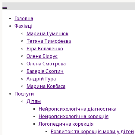
Skip
to
Головна
content
Фахівці
Марина Гуменюк
Тетяна Тимофєєва
Віра Коваленко
Олена Білоус
Олена Смотрова
Валерія Скопич
Андрій Гура
Марина Ковбаса
Послуги
Дітям
Нейропсихологічна діагностика
Нейропсихологічна корекція
Логопедична корекція
Розвиток та корекція мови у дітей