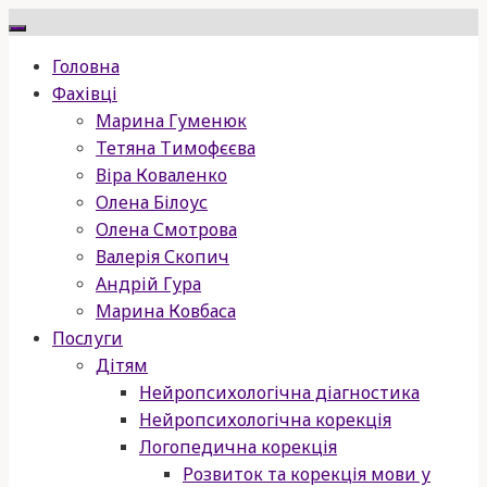
Skip
to
Головна
content
Фахівці
Марина Гуменюк
Тетяна Тимофєєва
Віра Коваленко
Олена Білоус
Олена Смотрова
Валерія Скопич
Андрій Гура
Марина Ковбаса
Послуги
Дітям
Нейропсихологічна діагностика
Нейропсихологічна корекція
Логопедична корекція
Розвиток та корекція мови у