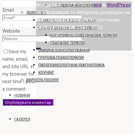
Всі права
Powered by
Esotera
&
WordPress
.
ТЕСТ ДЕВІДА-ВЕКСЛЕРА
Email
на інформацію та матеріали, розміщені на
ДОРОСЛИМ
сайті належать Нейропсихологічному
ПСИХОЛОГІЧНА КОНСУЛЬТАЦІЯ
центру PSYMED© 2017 - 2025
ІНДИВІДУАЛЬНА ПСИХОТЕРАПІЯ
Website
КОГНІТИВНО-ПОВЕДІНКОВА ТЕРАПІЯ
ГЕШТАЛЬТ ТЕРАПІЯ
СІМЕЙНЕ КОНСУЛЬТУВАННЯ
Save my
ГРУПОВА ПСИХОТЕРАПІЯ
name, email,
ПАТОПСИХОЛОГІЧНА ДІАГНОСТИКА
and site URL in
КОУЧІНГ
my browser for
ВАРТІСТЬ ПОСЛУГ
next time I post
a comment.
НОВИНИ
ГАЛЕРЕЯ