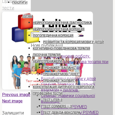
Професійні
ПОСЛУГИ
тести
ДІТЯМ
НЕЙРОПСИХОЛОГІЧНА ДІАГНОСТИКА
НЕЙРОПСИХОЛОГІЧНА КОРЕКЦІЯ
Search
ЛОГОПЕДИЧНА КОРЕКЦІЯ
for:
РОЗВИТОК ТА КОРЕКЦІЯ МОВИ У ДІТЕЙ
Нові публікації
КОГНІТИВНО-ПОВЕДІНКОВА ТЕРАПІЯ
ПІСОЧНА ТЕРАПІЯ
PSYMED відновив роботу.
Когнітивно-поведінкова терапія при
НЕЙРОТРЕНАЖЕРИ
тревожних розладах
ТРЕНАЖЕР "БАЛАНС"
Розлучення та діти
ТРЕНАЖЕР МОБІ "ДУЕТ"
Вестибулярні розлади у дітей
ТРЕНАЖЕР "КОЛІБРІ"
Семінар "Навички соціальної
КОНСУЛЬТАЦІЯ ДИТЯЧОГО НЕВРОЛОГА
взаємодії у підлітків"
ПРОФЕСІЙНІ ТЕСТИ
Previous image
Семінар "Навички соціальної
ТЕСТ LITER-3
Next image
взаємодії"
ТЕСТ CONNERS — 3
Послуги центру PSYMED
Залишити
Графік роботи центру PSYMED
ТЕСТ ДЕВІДА-ВЕКСЛЕРА