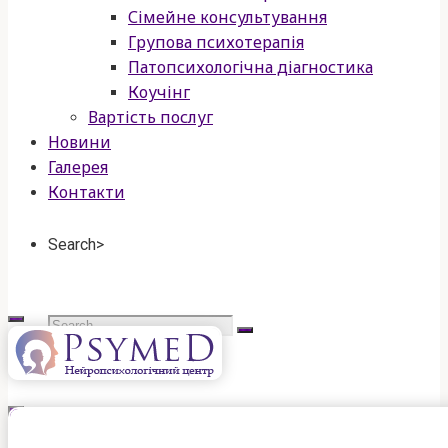
Сімейне консультування
Групова психотерапія
Патопсихологічна діагностика
Коучінг
Вартість послуг
Новини
Галерея
Контакти
Search>
Search
for:
psymed
нейропсихологічний