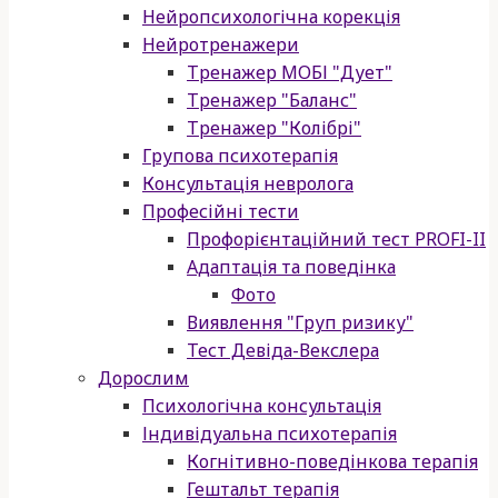
Нейропсихологічна корекція
Нейротренажери
Тренажер МОБІ "Дует"
Тренажер "Баланс"
Тренажер "Колібрі"
Групова психотерапія
Консультація невролога
Професійні тести
Профорієнтаційний тест PROFI-II
Адаптація та поведінка
Фото
Виявлення "Груп ризику"
Тест Девіда-Векслера
Дорослим
Психологічна консультація
Індивідуальна психотерапія
Когнітивно-поведінкова терапія
Гештальт терапія