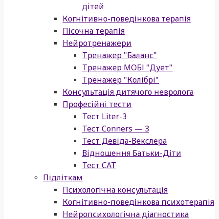
дітей
Когнітивно-поведінкова терапія
Пісочна терапія
Нейротренажери
Тренажер "Баланс"
Тренажер МОБІ "Дует"
Тренажер "Колібрі"
Консультація дитячого невролога
Професійні тести
Тест Liter-3
Тест Conners — 3
Тест Девіда-Векслера
Відношення Батьки-Діти
Тест САТ
Підліткам
Психологічна консультація
Когнітивно-поведінкова психотерапія
Нейропсихологічна діагностика