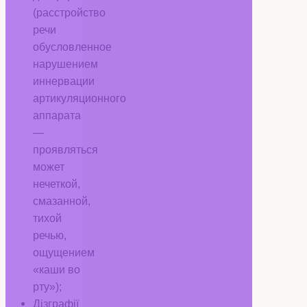
(расстройство
речи
обусловленное
нарушением
иннервации
артикуляционного
аппарата
—
проявляться
может
нечеткой,
смазанной,
тихой
речью,
ощущением
«каши во
рту»);
Дізграфії