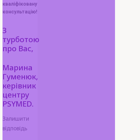
кваліфіковану
консультацію!
З
турботою
про Вас,
Марина
Гуменюк,
керівник
центру
PSYMED.
Залишити
відповідь