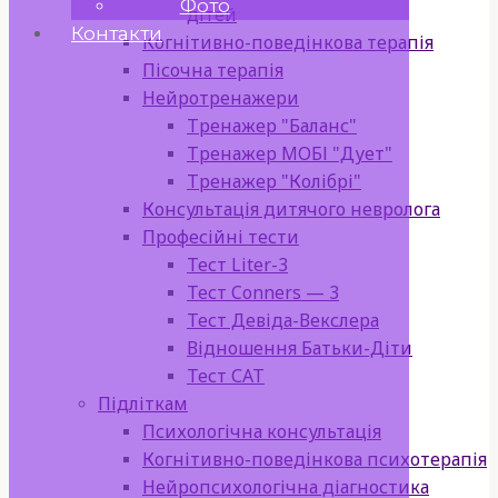
Фото
дітей
Контакти
Когнітивно-поведінкова терапія
Пісочна терапія
Нейротренажери
Тренажер "Баланс"
Тренажер МОБІ "Дует"
Тренажер "Колібрі"
Консультація дитячого невролога
Професійні тести
Тест Liter-3
Тест Conners — 3
Тест Девіда-Векслера
Відношення Батьки-Діти
Тест САТ
Підліткам
Психологічна консультація
Когнітивно-поведінкова психотерапія
Нейропсихологічна діагностика