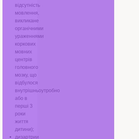
відсутність
мовлення,
викликане
органічними
ураженнями
коркових
мовних
центрів
головного
мозку, що
відбулося
внутрішньоутробно
або в
перші 3
роки
життя
дитини);
дизартрии