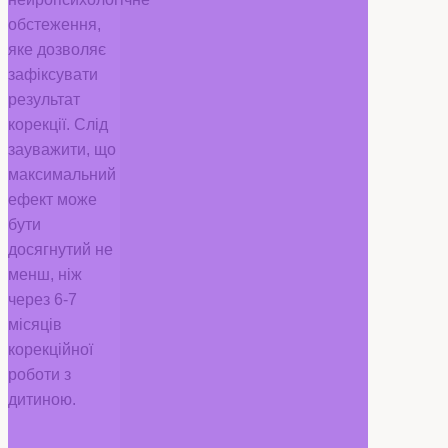
обстеження,
яке дозволяє
зафіксувати
результат
корекції. Слід
зауважити, що
максимальний
ефект може
бути
досягнутий не
менш, ніж
через 6-7
місяців
корекційної
роботи з
дитиною.