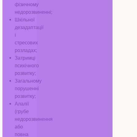
фізичному
недорозвиненні;
Шкільної
дезадаптації
і
стресових
розладах;
Затримці
психічного
розвитку;
Загальному
порушенні
розвитку;
Алалії
(грубе
недорозвинення
або
повна