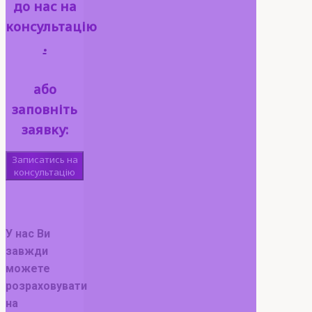
до нас на
консультацію
.
або
заповніть
заявку:
Записатись на
консультацію
[
У нас Ви
завжди
можете
розраховувати
на