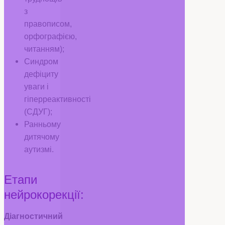
з
правописом,
орфографією,
читанням);
Синдром
дефіциту
уваги і
гіперреактивності
(СДУГ);
Ранньому
дитячому
аутизмі.
Етапи
нейрокорекції:
Діагностичний