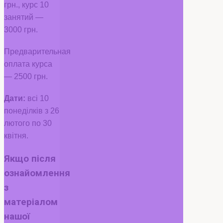
грн., курс 10
занятий —
3000 грн.
Предварительная
оплата курса
— 2500 грн.
Дати:
всі 10
понеділків з 26
лютого по 30
квітня.
Якщо після
ознайомлення
з
матеріалом
нашої