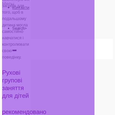
Menu
засобів для
КОНТАКТИ
того, щоб в
подальшому
дитина могла
Search>
самостійно
навчатися і
контролювати
Search
свою
поведінку.
for:
Рухові
групові
заняття
для дітей
рекомендовано