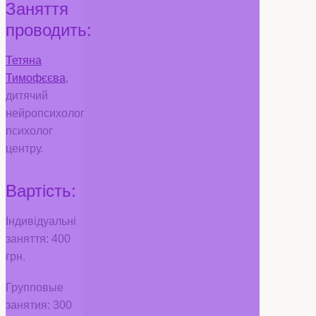
Заняття
проводить:
Тетяна
Тимофєєва
,
дитячий
нейропсихолог
психолог
центру.
Вартість:
Індивідуальні
заняття: 400
грн.
Групповые
занятия: 300