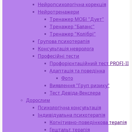
Нейропсихологічна корекція
Нейротренажери
Тренажер МОБІ "Дует"
Тренажер "Баланс"
Тренажер "Колібрі"
Групова психотерапія
Консультація невролога
Професійні тести
Профорієнтаційний тест PROFI-II
Адаптація та поведінка
Фото
Виявлення "Груп ризику"
Тест Девіда-Векслера
Дорослим
Психологічна консультація
Індивідуальна психотерапія
Когнітивно-поведінкова терапія
Гештальт терапія