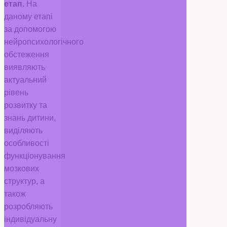
етап.
На
даному етапі
за допомогою
нейропсихологічного
обстеження
виявляють
актуальний
рівень
розвитку та
знань дитини,
виділяють
особливості
функціонування
мозкових
структур, а
також
розробляють
індивідуальну