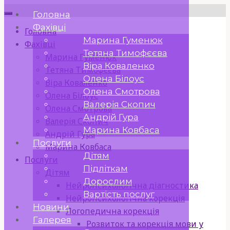
Skip
Головна
to
Фахівці
Головна
content
Марина Гуменюк
Фахівці
Тетяна Тимофєєва
Марина Гуменюк
Віра Коваленко
Тетяна Тимофєєва
Олена Білоус
Віра Коваленко
Олена Смотрова
Олена Білоус
Валерія Скопич
Олена Смотрова
Андрій Гура
Валерія Скопич
Марина Ковбаса
Андрій Гура
Послуги
Марина Ковбаса
Дітям
Послуги
Підліткам
Дітям
Дорослим
Нейропсихологічна діагностика
Вартість послуг
Нейропсихологічна корекція
Новини
Логопедична корекція
Галерея
Розвиток та корекція мови у