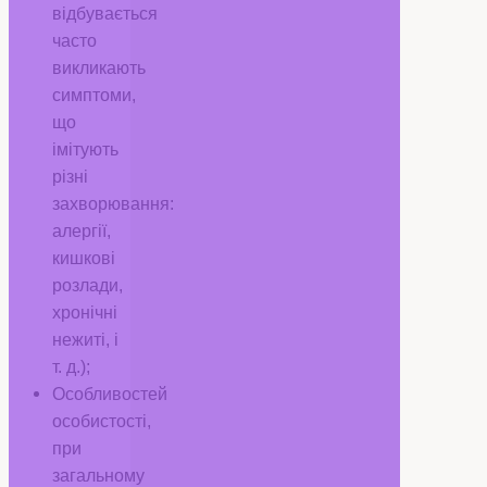
відбувається
часто
викликають
симптоми,
що
імітують
різні
захворювання:
алергії,
кишкові
розлади,
хронічні
нежиті, і
т. д.);
Особливостей
особистості,
при
загальному