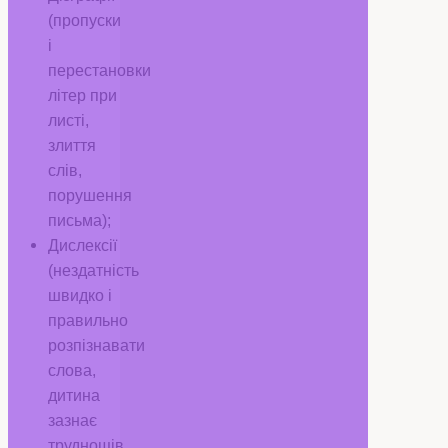
(пропуски
і
перестановки
літер при
листі,
злиття
слів,
порушення
письма);
Дислексії
(нездатність
швидко і
правильно
розпізнавати
слова,
дитина
зазнає
труднощів