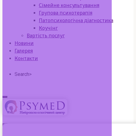
Сімейне консультування
Групова психотерапія
Патопсихологічна діагностика
Коучінг
Вартість послуг
Новини
Галерея
Контакти
Search>
Search
for:
psymed
нейропсихологічний