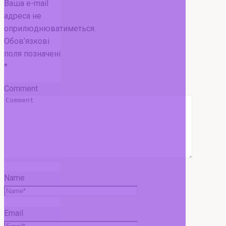
Ваша e-mail
адреса не
оприлюднюватиметься.
Обов’язкові
поля позначені
*
Comment
Name
Email