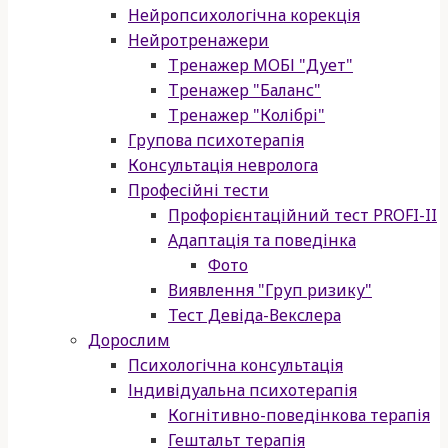
Нейропсихологічна корекція
Нейротренажери
Тренажер МОБІ "Дует"
Тренажер "Баланс"
Тренажер "Колібрі"
Групова психотерапія
Консультація невролога
Професійні тести
Профорієнтаційний тест PROFI-II
Адаптація та поведінка
Фото
Виявлення "Груп ризику"
Тест Девіда-Векслера
Дорослим
Психологічна консультація
Індивідуальна психотерапія
Когнітивно-поведінкова терапія
Гештальт терапія