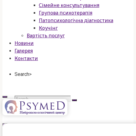
Сімейне консультування
Групова психотерапія
Патопсихологічна діагностика
Коучінг
Вартість послуг
Новини
Галерея
Контакти
Search>
Search
for:
psymed
нейропсихологічний