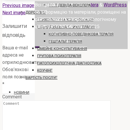
Всі права
Powered by
Esotera
&
WordPress
.
Previous image
ТЕСТ ДЕВІДА-ВЕКСЛЕРА
на інформацію та матеріали, розміщені на
Next image
ДОРОСЛИМ
сайті належать Нейропсихологічному
ПСИХОЛОГІЧНА КОНСУЛЬТАЦІЯ
Залишити
центру PSYMED© 2017 - 2025
ІНДИВІДУАЛЬНА ПСИХОТЕРАПІЯ
відповідь
КОГНІТИВНО-ПОВЕДІНКОВА ТЕРАПІЯ
ГЕШТАЛЬТ ТЕРАПІЯ
Ваша e-mail
СІМЕЙНЕ КОНСУЛЬТУВАННЯ
адреса не
ГРУПОВА ПСИХОТЕРАПІЯ
оприлюднюватиметься.
ПАТОПСИХОЛОГІЧНА ДІАГНОСТИКА
Обов’язкові
КОУЧІНГ
поля позначені
ВАРТІСТЬ ПОСЛУГ
*
НОВИНИ
Comment
ГАЛЕРЕЯ