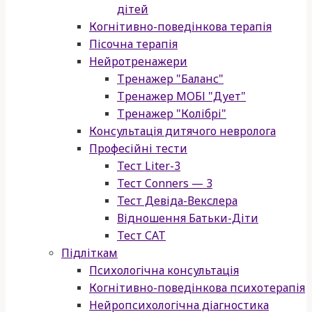
дітей
Когнітивно-поведінкова терапія
Пісочна терапія
Нейротренажери
Тренажер "Баланс"
Тренажер МОБІ "Дует"
Тренажер "Колібрі"
Консультація дитячого невролога
Професійні тести
Тест Liter-3
Тест Conners — 3
Тест Девіда-Векслера
Відношення Батьки-Діти
Тест САТ
Підліткам
Психологічна консультація
Когнітивно-поведінкова психотерапія
Нейропсихологічна діагностика