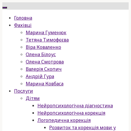
Skip
to
Головна
content
Фахівці
Марина Гуменюк
Тетяна Тимофєєва
Віра Коваленко
Олена Білоус
Олена Смотрова
Валерія Скопич
Андрій Гура
Марина Ковбаса
Послуги
Дітям
Нейропсихологічна діагностика
Нейропсихологічна корекція
Логопедична корекція
Розвиток та корекція мови у