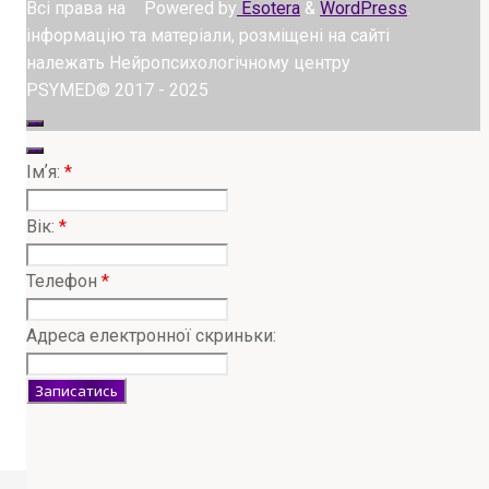
Всі права на
Powered by
Esotera
&
WordPress
.
інформацію та матеріали, розміщені на сайті
належать Нейропсихологічному центру
PSYMED© 2017 - 2025
Імʼя:
*
Вік:
*
Телефон
*
Адреса електронної скриньки: