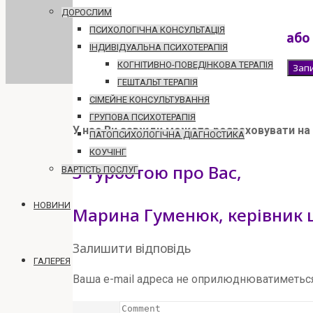
ДОРОСЛИМ
ПСИХОЛОГІЧНА КОНСУЛЬТАЦІЯ
або
ІНДИВІДУАЛЬНА ПСИХОТЕРАПІЯ
КОГНІТИВНО-ПОВЕДІНКОВА ТЕРАПІЯ
Запи
ГЕШТАЛЬТ ТЕРАПІЯ
[
СІМЕЙНЕ КОНСУЛЬТУВАННЯ
ГРУПОВА ПСИХОТЕРАПІЯ
У нас Ви завжди можете розраховувати на 
ПАТОПСИХОЛОГІЧНА ДІАГНОСТИКА
КОУЧІНГ
З турботою про Вас,
ВАРТІСТЬ ПОСЛУГ
НОВИНИ
Марина Гуменюк, керівник 
Залишити відповідь
ГАЛЕРЕЯ
Ваша e-mail адреса не оприлюднюватиметься