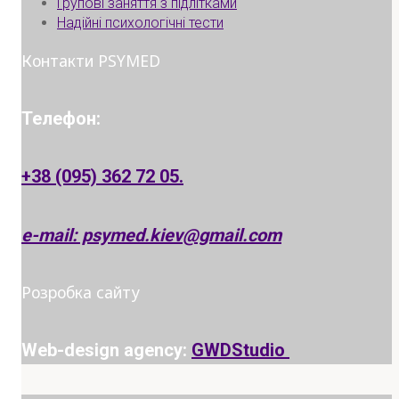
Групові заняття з підлітками
Надійні психологічні тести
Контакти PSYMED
Телефон:
+38 (095) 362 72 05.
e-mail: psymed.kiev@gmail.com
Розробка сайту
Web-design agency:
GWDStudio