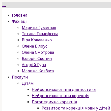
Skip
to
Головна
content
Фахівці
Марина Гуменюк
Тетяна Тимофєєва
Віра Коваленко
Олена Білоус
Олена Смотрова
Валерія Скопич
Андрій Гура
Марина Ковбаса
Послуги
Дітям
Нейропсихологічна діагностика
Нейропсихологічна корекція
Логопедична корекція
Розвиток та корекція мови у дітей