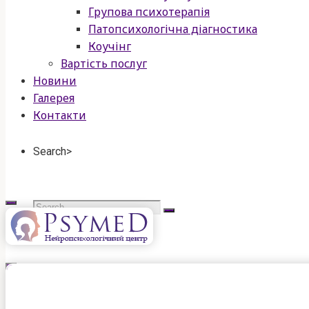
Групова психотерапія
Патопсихологічна діагностика
Коучінг
Вартість послуг
Новини
Галерея
Контакти
Search>
Search
for:
psymed
нейропсихологічний
центр