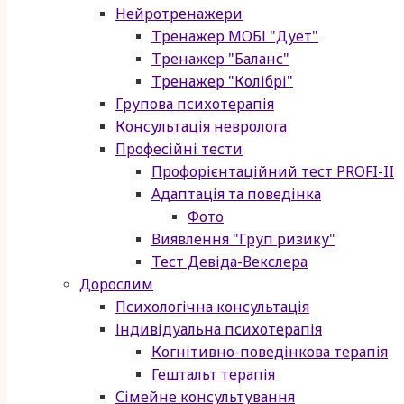
Нейротренажери
Тренажер МОБІ "Дует"
Тренажер "Баланс"
Тренажер "Колібрі"
Групова психотерапія
Консультація невролога
Професійні тести
Профорієнтаційний тест PROFI-II
Адаптація та поведінка
Фото
Виявлення "Груп ризику"
Тест Девіда-Векслера
Дорослим
Психологічна консультація
Індивідуальна психотерапія
Когнітивно-поведінкова терапія
Гештальт терапія
Сімейне консультування