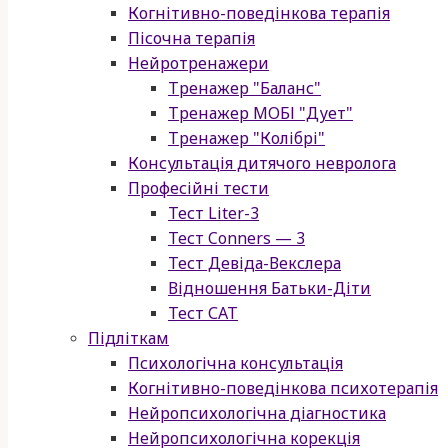
Когнітивно-поведінкова терапія
Пісочна терапія
Нейротренажери
Тренажер "Баланс"
Тренажер МОБІ "Дует"
Тренажер "Колібрі"
Консультація дитячого невролога
Професійні тести
Тест Liter-3
Тест Conners — 3
Тест Девіда-Векслера
Відношення Батьки-Діти
Тест САТ
Підліткам
Психологічна консультація
Когнітивно-поведінкова психотерапія
Нейропсихологічна діагностика
Нейропсихологічна корекція