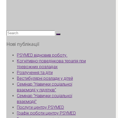
Search
for:
Нові публікації
PSYMED відновив роботу.
Когнітивно-поведінкова терапія при
тревожних розладах
Розлучення та діти
Вестибулярні розлади у дітей
Семінар "Навички соціальної
взаємодії у підлітків"
Семінар "Навички соціальної
взаємодії"
Послуги центру PSYMED
Графік роботи центру PSYMED