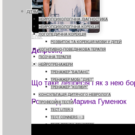
ДІТЯМ
НЕЙРОПСИХОЛОГІЧНА ДІАГНОСТИКА
НЕЙРОПСИХОЛОГІЧНА КОРЕКЦІЯ
ЛОГОПЕДИЧНА КОРЕКЦІЯ
Блог
РОЗВИТОК ТА КОРЕКЦІЯ МОВИ У ДІТЕЙ
Депресія;
КОГНІТИВНО-ПОВЕДІНКОВА ТЕРАПІЯ
ПІСОЧНА ТЕРАПІЯ
Leave a comment
НЕЙРОТРЕНАЖЕРИ
ТРЕНАЖЕР "БАЛАНС"
ТРЕНАЖЕР МОБІ "ДУЕТ"
Що таке депресія і як з нею бо
ТРЕНАЖЕР "КОЛІБРІ"
КОНСУЛЬТАЦІЯ ДИТЯЧОГО НЕВРОЛОГА
Розповідає Марина Гуменюк
ПРОФЕСІЙНІ ТЕСТИ
ТЕСТ LITER-3
.
ТЕСТ CONNERS — 3
ТЕСТ ДЕВІДА-ВЕКСЛЕРА
ВІДНОШЕННЯ БАТЬКИ-ДІТИ