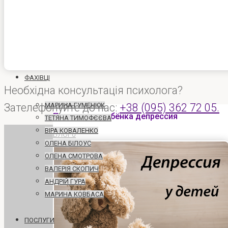
на
голосіїво
ГОЛОВНА
ФАХІВЦІ
Необхідна консультація психолога?
Зателефонуйте до нас:
МАРИНА ГУМЕНЮК
+38 (095) 362 72 05.
Позначка:
у ребёнка депрессия
ТЕТЯНА ТИМОФЄЄВА
ВІРА КОВАЛЕНКО
БЛОГ
0
ОЛЕНА БІЛОУС
ОЛЕНА СМОТРОВА
ВАЛЕРІЯ СКОПИЧ
АНДРІЙ ГУРА
МАРИНА КОВБАСА
ПОСЛУГИ