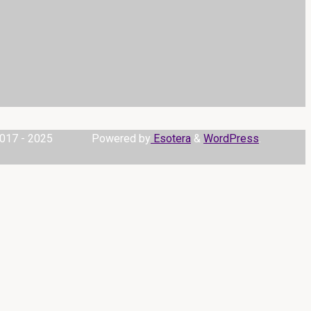
017 - 2025
Powered by
Esotera
&
WordPress
.