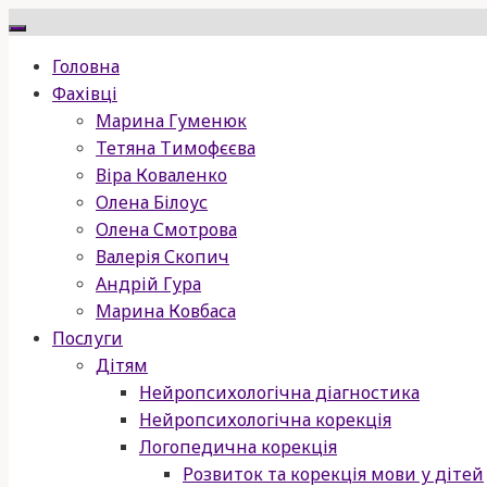
Skip
to
Головна
content
Фахівці
Марина Гуменюк
Тетяна Тимофєєва
Віра Коваленко
Олена Білоус
Олена Смотрова
Валерія Скопич
Андрій Гура
Марина Ковбаса
Послуги
Дітям
Нейропсихологічна діагностика
Нейропсихологічна корекція
Логопедична корекція
Розвиток та корекція мови у дітей