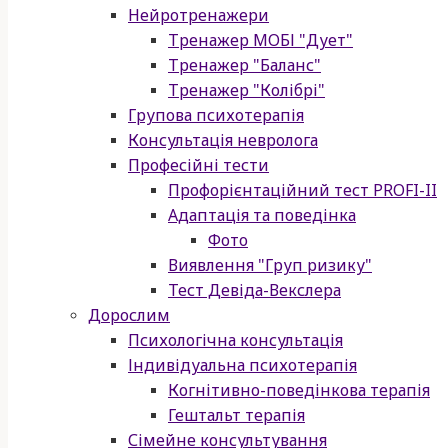
Нейротренажери
Тренажер МОБІ "Дует"
Тренажер "Баланс"
Тренажер "Колібрі"
Групова психотерапія
Консультація невролога
Професійні тести
Профорієнтаційний тест PROFI-II
Адаптація та поведінка
Фото
Виявлення "Груп ризику"
Тест Девіда-Векслера
Дорослим
Психологічна консультація
Індивідуальна психотерапія
Когнітивно-поведінкова терапія
Гештальт терапія
Сімейне консультування