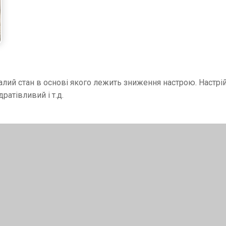
алий стан в основі якого лежить зниження настрою. Настрі
ратівливий і т.д.