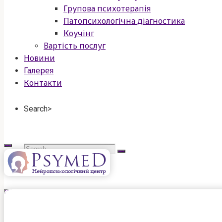
Групова психотерапія
Патопсихологічна діагностика
Коучінг
Вартість послуг
Новини
Галерея
Контакти
Search>
Search
for:
psymed
нейропсихологічний
центр