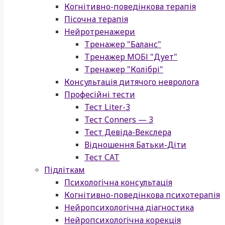
Когнітивно-поведінкова терапія
Пісочна терапія
Нейротренажери
Тренажер "Баланс"
Тренажер МОБІ "Дует"
Тренажер "Колібрі"
Консультація дитячого невролога
Професійні тести
Тест Liter-3
Тест Conners — 3
Тест Девіда-Векслера
Відношення Батьки-Діти
Тест САТ
Підліткам
Психологічна консультація
Когнітивно-поведінкова психотерапія
Нейропсихологічна діагностика
Нейропсихологічна корекція