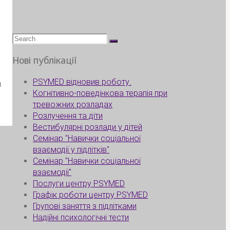
Search
for:
Нові публікації
PSYMED відновив роботу.
й
Когнітивно-поведінкова терапія при
тревожних розладах
Розлучення та діти
Вестибулярні розлади у дітей
Семінар "Навички соціальної
взаємодії у підлітків"
Семінар "Навички соціальної
взаємодії"
Послуги центру PSYMED
Графік роботи центру PSYMED
Групові заняття з підлітками
Надійні психологічні тести