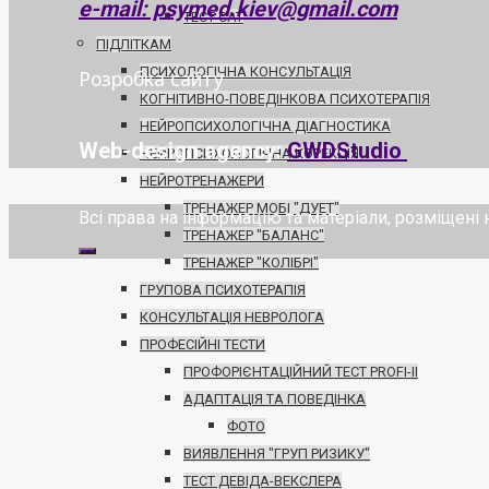
e-mail: psymed.kiev@gmail.com
ТЕСТ САТ
ПІДЛІТКАМ
ПСИХОЛОГІЧНА КОНСУЛЬТАЦІЯ
Розробка сайту
КОГНІТИВНО-ПОВЕДІНКОВА ПСИХОТЕРАПІЯ
НЕЙРОПСИХОЛОГІЧНА ДІАГНОСТИКА
Web-design agency:
GWDStudio
НЕЙРОПСИХОЛОГІЧНА КОРЕКЦІЯ
НЕЙРОТРЕНАЖЕРИ
ТРЕНАЖЕР МОБІ "ДУЕТ"
Всі права на інформацію та матеріали, розміщен
ТРЕНАЖЕР "БАЛАНС"
ТРЕНАЖЕР "КОЛІБРІ"
ГРУПОВА ПСИХОТЕРАПІЯ
КОНСУЛЬТАЦІЯ НЕВРОЛОГА
ПРОФЕСІЙНІ ТЕСТИ
ПРОФОРІЄНТАЦІЙНИЙ ТЕСТ PROFI-II
АДАПТАЦІЯ ТА ПОВЕДІНКА
ФОТО
ВИЯВЛЕННЯ "ГРУП РИЗИКУ"
ТЕСТ ДЕВІДА-ВЕКСЛЕРА