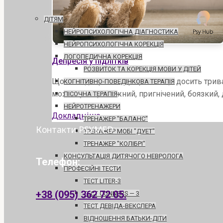
ДІТЯМ
НЕЙРОПСИХОЛОГІЧНА ДІАГНОСТИКА
НЕЙРОПСИХОЛОГІЧНА КОРЕКЦІЯ
ЛОГОПЕДИЧНА КОРЕКЦІЯ
Депресія у підлітків
РОЗВИТОК ТА КОРЕКЦІЯ МОВИ У ДІТЕЙ
Що таке депресія? Депресія - це досить трив
КОГНІТИВНО-ПОВЕДІНКОВА ТЕРАПІЯ
може бути тривожний, пригнічений, боязкий, д
ПІСОЧНА ТЕРАПІЯ
НЕЙРОТРЕНАЖЕРИ
Депресія
Докладніше
ТРЕНАЖЕР "БАЛАНС"
у
Контакти PSYMED
ТРЕНАЖЕР МОБІ "ДУЕТ"
підлітків
ТРЕНАЖЕР "КОЛІБРІ"
КОНСУЛЬТАЦІЯ ДИТЯЧОГО НЕВРОЛОГА
Телефон:
ПРОФЕСІЙНІ ТЕСТИ
ТЕСТ LITER-3
+38 (095) 362 72 05.
ТЕСТ CONNERS — 3
ТЕСТ ДЕВІДА-ВЕКСЛЕРА
ВІДНОШЕННЯ БАТЬКИ-ДІТИ