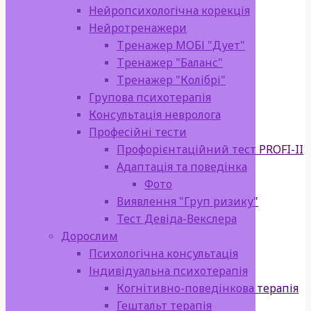
Нейропсихологічна корекція
Нейротренажери
Тренажер МОБІ "Дует"
Тренажер "Баланс"
Тренажер "Колібрі"
Групова психотерапія
Консультація невролога
Професійні тести
Профорієнтаційний тест PROFI-II
Адаптація та поведінка
Фото
Виявлення "Груп ризику"
Тест Девіда-Векслера
Дорослим
Психологічна консультація
Індивідуальна психотерапія
Когнітивно-поведінкова терапія
Гештальт терапія