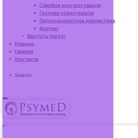
Сімейне консультування
Групова психотерапія
Патопсихологічна діагностика
Коучінг
Вартість послуг
Новини
Галерея
Контакти
Search>
Search
for:
psymed
нейропсихологічний