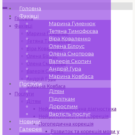
Skip
Головна
to
Фахівці
Головна
content
Марина Гуменюк
Фахівці
Тетяна Тимофєєва
Марина Гуменюк
Віра Коваленко
Тетяна Тимофєєва
Олена Білоус
Віра Коваленко
Олена Смотрова
Олена Білоус
Валерія Скопич
Олена Смотрова
Андрій Гура
Валерія Скопич
Марина Ковбаса
Андрій Гура
Послуги
Марина Ковбаса
Дітям
Послуги
Підліткам
Дітям
Дорослим
Нейропсихологічна діагностика
Вартість послуг
Нейропсихологічна корекція
Новини
Логопедична корекція
Галерея
Розвиток та корекція мови у