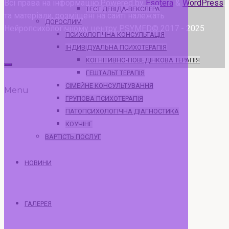
Всі права на інформацію
Powered by
Esotera
&
WordPress
.
ТЕСТ ДЕВІДА-ВЕКСЛЕРА
та матеріали, розміщені на сайті належать
ДОРОСЛИМ
Нейропсихологічному центру PSYMED© 2017 - 2025
ПСИХОЛОГІЧНА КОНСУЛЬТАЦІЯ
ІНДИВІДУАЛЬНА ПСИХОТЕРАПІЯ
КОГНІТИВНО-ПОВЕДІНКОВА ТЕРАПІЯ
ГЕШТАЛЬТ ТЕРАПІЯ
СІМЕЙНЕ КОНСУЛЬТУВАННЯ
Menu
ГРУПОВА ПСИХОТЕРАПІЯ
ПАТОПСИХОЛОГІЧНА ДІАГНОСТИКА
КОУЧІНГ
ВАРТІСТЬ ПОСЛУГ
НОВИНИ
ГАЛЕРЕЯ