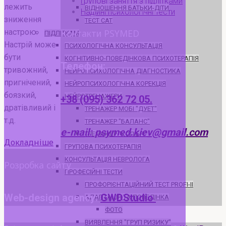
Групові заняття з підлітками
лежить
ВІДНОШЕННЯ БАТЬКИ-ДІТИ
Надійні психологічні тести
зниження
ТЕСТ САТ
Контакти PSYMED
настрою.
ПІДЛІТКАМ
Настрій може
ПСИХОЛОГІЧНА КОНСУЛЬТАЦІЯ
бути
КОГНІТИВНО-ПОВЕДІНКОВА ПСИХОТЕРАПІЯ
Телефон:
тривожний,
НЕЙРОПСИХОЛОГІЧНА ДІАГНОСТИКА
пригнічений,
НЕЙРОПСИХОЛОГІЧНА КОРЕКЦІЯ
боязкий,
НЕЙРОТРЕНАЖЕРИ
+38 (095) 362 72 05.
дратівливий і
ТРЕНАЖЕР МОБІ "ДУЕТ"
т.д.
ТРЕНАЖЕР "БАЛАНС"
e-mail: psymed.kiev@gmail.com
ТРЕНАЖЕР "КОЛІБРІ"
Депресія
Докладніше
ГРУПОВА ПСИХОТЕРАПІЯ
у
КОНСУЛЬТАЦІЯ НЕВРОЛОГА
Розробка сайту
підлітків
ПРОФЕСІЙНІ ТЕСТИ
ПРОФОРІЄНТАЦІЙНИЙ ТЕСТ PROFI-II
Web-design agency:
GWDStudio
АДАПТАЦІЯ ТА ПОВЕДІНКА
ФОТО
ВИЯВЛЕННЯ "ГРУП РИЗИКУ"