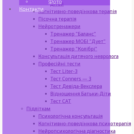
Фото
дітей
Контакти
Когнітивно-поведінкова терапія
Пісочна терапія
Нейротренажери
Тренажер "Баланс"
Тренажер МОБІ "Дует"
Тренажер "Колібрі"
Консультація дитячого невролога
Професійні тести
Тест Liter-3
Тест Conners — 3
Тест Девіда-Векслера
Відношення Батьки-Діти
Тест САТ
Підліткам
Психологічна консультація
Когнітивно-поведінкова психотерапія
Нейропсихологічна діагностика