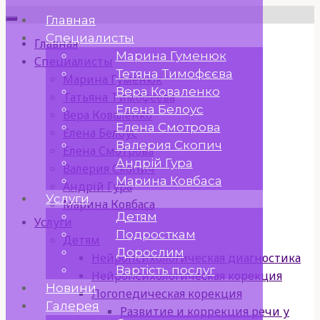
Перейти
Главная
к
Специалисты
Главная
содержимому
Марина Гуменюк
Специалисты
Тетяна Тимофєєва
Марина Гуменюк
Вера Коваленко
Татьяна Тимофеева
Елена Белоус
Вера Коваленко
Елена Смотрова
Елена Белоус
Валерия Скопич
Елена Смотрова
Андрій Гура
Валерия Скопич
Марина Ковбаса
Андрій Гура
Услуги
Марина Ковбаса
Детям
Услуги
Подросткам
Детям
Дорослим
Нейропсихологическая диагностика
Вартість послуг
Нейропсихологическая корекция
Новини
Логопедическая корекция
Галерея
Развитие и коррекция речи у