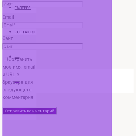
ГАЛЕРЕЯ
Email
КОНТАКТЫ
Сайт
Сохранить
моё имя, email
и URL в
Искать:
браузере для
следующего
комментария