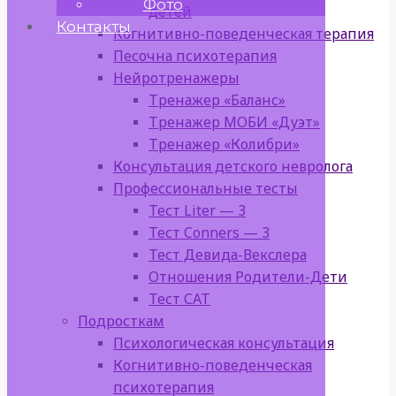
Фото
детей
Контакты
Когнитивно-поведенческая терапия
Песочна психотерапия
Нейротренажеры
Тренажер «Баланс»
Тренажер МОБИ «Дуэт»
Тренажер «Колибри»
Консультация детского невролога
Профессиональные тесты
Тест Liter — 3
Тест Conners — 3
Тест Девида-Векслера
Отношения Родители-Дети
Тест САТ
Подросткам
Психологическая консультация
Когнитивно-поведенческая
психотерапия