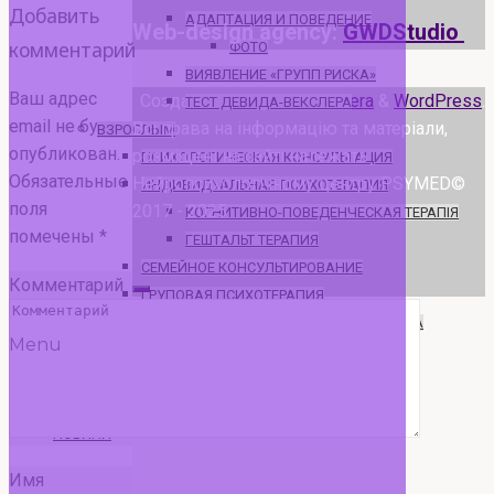
Добавить
АДАПТАЦИЯ И ПОВЕДЕНИЕ
Web-design agency:
GWDStudio
комментарий
ФОТО
ВИЯВЛЕНИЕ «ГРУПП РИСКА»
Ваш адрес
Создано с помощью
Esotera
&
WordPress
.
ТЕСТ ДЕВИДА-ВЕКСЛЕРА
email не будет
Всі права на інформацію та матеріали,
ВЗРОСЛЫМ
опубликован.
розміщені на сайті належать
ПСИХОЛОГИЧЕСКАЯ КОНСУЛЬТАЦИЯ
Обязательные
Нейропсихологічному центру PSYMED©
ИНДИВИДУАЛЬНАЯ ПСИХОТЕРАПИЯ
поля
2017 - 2025
КОГНИТИВНО-ПОВЕДЕНЧЕСКАЯ ТЕРАПІЯ
помечены
*
ГЕШТАЛЬТ ТЕРАПИЯ
СЕМЕЙНОЕ КОНСУЛЬТИРОВАНИЕ
Комментарий
ГРУПОВАЯ ПСИХОТЕРАПИЯ
ПАТОПСИХОЛОГИЧЕСКАЯ ДИАГНОСТИКА
Menu
КОУЧИНГ
СТОИМОСТЬ УСЛУГ
НОВИНИ
Имя