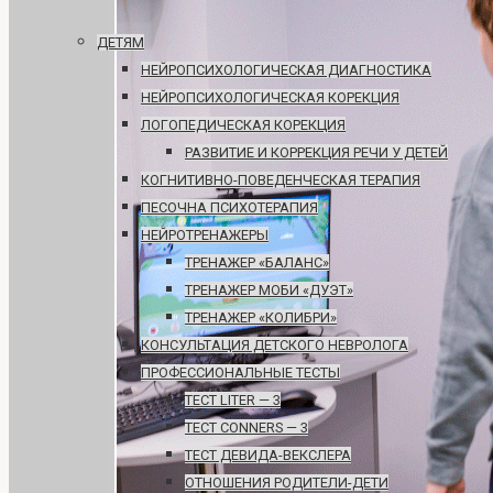
ДЕТЯМ
НЕЙРОПСИХОЛОГИЧЕСКАЯ ДИАГНОСТИКА
НЕЙРОПСИХОЛОГИЧЕСКАЯ КОРЕКЦИЯ
ЛОГОПЕДИЧЕСКАЯ КОРЕКЦИЯ
РАЗВИТИЕ И КОРРЕКЦИЯ РЕЧИ У ДЕТЕЙ
КОГНИТИВНО-ПОВЕДЕНЧЕСКАЯ ТЕРАПИЯ
ПЕСОЧНА ПСИХОТЕРАПИЯ
НЕЙРОТРЕНАЖЕРЫ
ТРЕНАЖЕР «БАЛАНС»
ТРЕНАЖЕР МОБИ «ДУЭТ»
ТРЕНАЖЕР «КОЛИБРИ»
КОНСУЛЬТАЦИЯ ДЕТСКОГО НЕВРОЛОГА
ПРОФЕССИОНАЛЬНЫЕ ТЕСТЫ
ТЕСТ LITER — 3
ТЕСТ CONNERS — 3
ТЕСТ ДЕВИДА-ВЕКСЛЕРА
ОТНОШЕНИЯ РОДИТЕЛИ-ДЕТИ