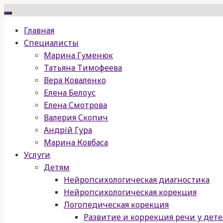
Перейти
к
Главная
содержимому
Специалисты
Марина Гуменюк
Татьяна Тимофеева
Вера Коваленко
Елена Белоус
Елена Смотрова
Валерия Скопич
Андрій Гура
Марина Ковбаса
Услуги
Детям
Нейропсихологическая диагностика
Нейропсихологическая корекция
Логопедическая корекция
Развитие и коррекция речи у дет