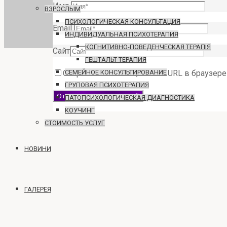
Имя
ВЗРОСЛЫМ
ПСИХОЛОГИЧЕСКАЯ КОНСУЛЬТАЦИЯ
Email
ИНДИВИДУАЛЬНАЯ ПСИХОТЕРАПИЯ
КОГНИТИВНО-ПОВЕДЕНЧЕСКАЯ ТЕРАПІЯ
Сайт
ГЕШТАЛЬТ ТЕРАПИЯ
Сохранить моё имя, email и URL в браузе
СЕМЕЙНОЕ КОНСУЛЬТИРОВАНИЕ
ГРУПОВАЯ ПСИХОТЕРАПИЯ
ПАТОПСИХОЛОГИЧЕСКАЯ ДИАГНОСТИКА
КОУЧИНГ
СТОИМОСТЬ УСЛУГ
НОВИНИ
ГАЛЕРЕЯ