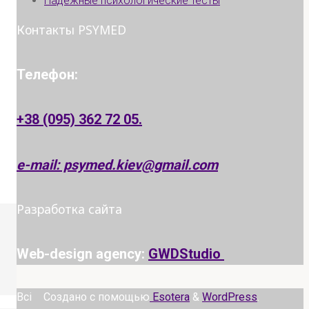
Надежные психологические тесты
Контакты PSYMED
Телефон:
+38 (095) 362 72 05.
e-mail: psymed.kiev@gmail.com
Разработка сайта
Web-design agency:
GWDStudio
Всі
Создано с помощью
Esotera
&
WordPress
.