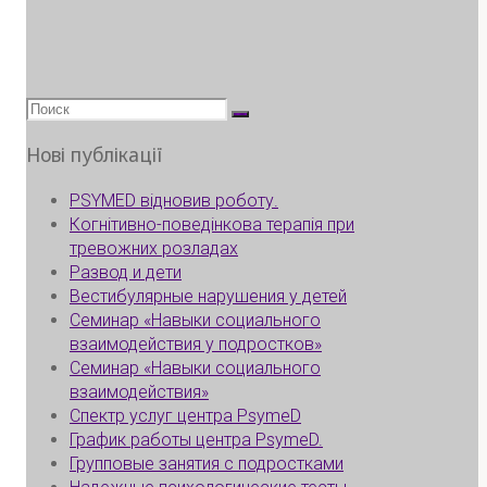
Искать:
Нові публікації
PSYMED відновив роботу.
Когнітивно-поведінкова терапія при
тревожних розладах
Развод и дети
Вестибулярные нарушения у детей
Семинар «Навыки социального
взаимодействия у подростков»
Семинар «Навыки социального
взаимодействия»
Спектр услуг центра PsymeD
График работы центра PsymeD.
Групповые занятия с подростками